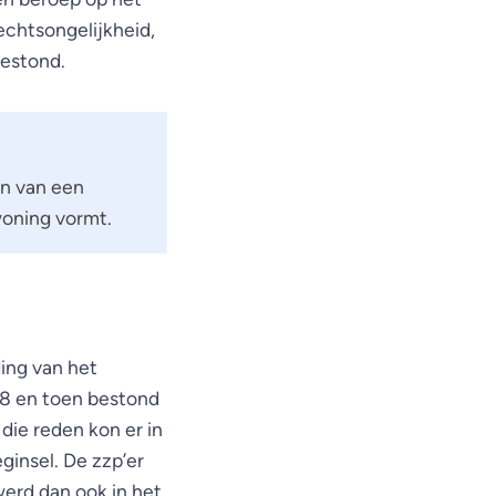
echtsongelijkheid,
estond.
en van een
woning vormt.
ing van het
018 en toen bestond
ie reden kon er in
ginsel. De zzp’er
werd dan ook in het