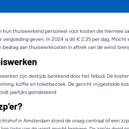
 hun thuiswerkend personeel voor kosten die hiermee 
 vergoeding geven. In 2024 is dit € 2,35 per dag. Mocht 
en bedrag aan thuiswerkkosten in aftrek van de winst bre
uiswerken
swerken zijn destijds berekend door het Nibud. De koste
rming, koffie en toiletbezoek. De gericht vrijgestelde ko
rdt jaarlijks geïndexeerd.
zp’er?
echtshof in Amsterdam stond de vraag centraal of een zzp
 ten laste van de winst mocht brengen. De zzp’er deed e