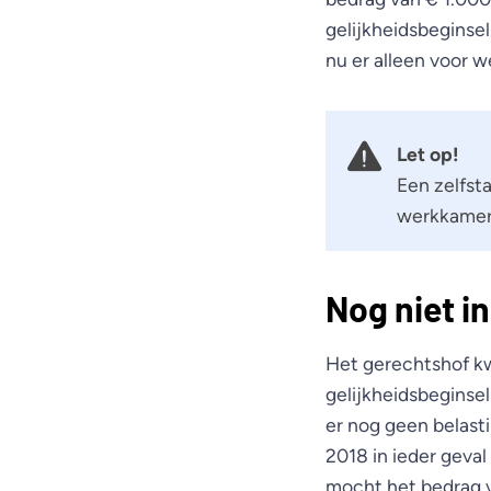
gelijkheidsbeginse
nu er alleen voor
Let op!
Een zelfst
werkkamer 
Nog niet i
Het gerechtshof k
gelijkheidsbeginsel
er nog geen belast
2018 in ieder geval
mocht het bedrag v