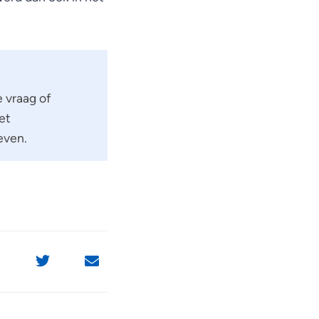
 vraag of
et
even.