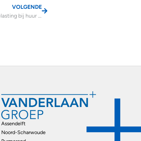
VOLGENDE
Toeristenbelasting bij huur standplaats vakantiehuisje?
Assendelft
Noord-Scharwoude