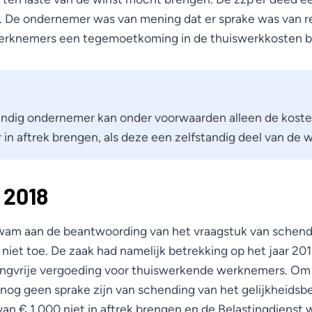
l. De ondernemer was van mening dat er sprake was van r
 werknemers een tegemoetkoming in de thuiswerkkosten b
andig ondernemer kan onder voorwaarden alleen de kost
in aftrek brengen, als deze een zelfstandig deel van de 
n 2018
wam aan de beantwoording van het vraagstuk van schend
 niet toe. De zaak had namelijk betrekking op het jaar 2
ingvrije vergoeding voor thuiswerkende werknemers. Om d
 nog geen sprake zijn van schending van het gelijkheidsbe
an € 1.000 niet in aftrek brengen en de Belastingdienst 