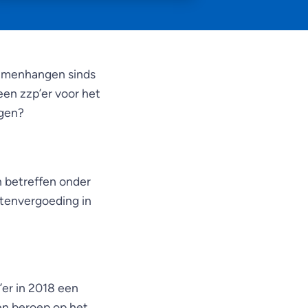
samenhangen sinds
een zzp’er voor het
ngen?
n betreffen onder
stenvergoeding in
’er in 2018 een
en beroep op het