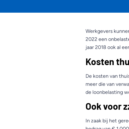
Werkgevers kunnen
2022 een onbelaste
jaar 2018 ook al e
Kosten th
De kosten van thui
meer die van verwa
de loonbelasting wo
Ook voor z
In zaak bij het ger
bedrag van € 1.000