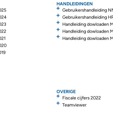
HANDLEIDINGEN
025
Gebruikershandleiding 
2024
Gebruikershandleiding HR
023
Handleiding dowloaden
022
Handleiding dowloaden 
021
Handleiding dowloaden 
2020
019
OVERIGE
Fiscale cijfers 2022
Teamviewer