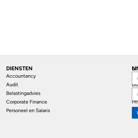
DIENSTEN
L
N
Accountancy
In
Audit
Do
Belastingadvies
Di
Corporate Finance
Pr
Personeel en Salaris