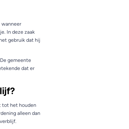
e wanneer
je. In deze zaak
et gebruik dat hij
g. De gemeente
betekende dat er
ijf?
 tot het houden
ordening alleen dan
erblijf.