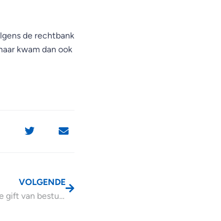
olgens de rechtbank
genaar kwam dan ook
VOLGENDE
Is periodieke gift van bestuurder ANBI aftrekbaar?