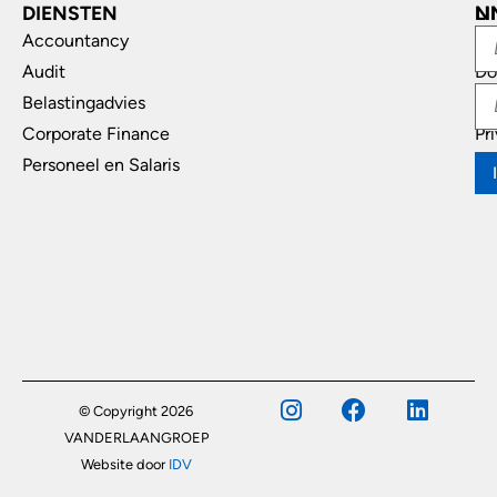
DIENSTEN
L
N
Accountancy
In
Audit
Do
Belastingadvies
Di
Corporate Finance
Pr
Personeel en Salaris
© Copyright 2026
VANDERLAANGROEP
Website door
IDV