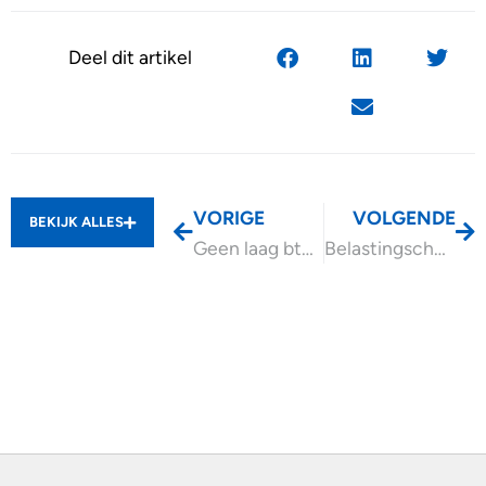
Deel dit artikel
VORIGE
VOLGENDE
BEKIJK ALLES
Geen laag btw-tarief hammam- en rassoulrituelen in sauna
Belastingschulden corona nog € 9,6 miljard