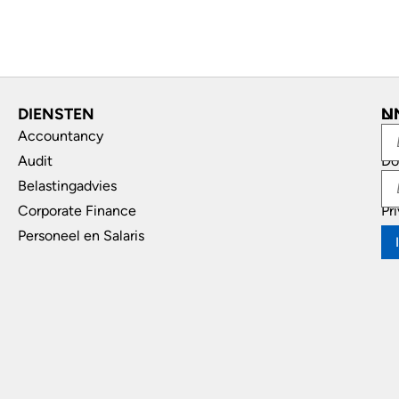
DIENSTEN
L
N
Accountancy
In
Audit
Do
Belastingadvies
Di
Corporate Finance
Pr
Personeel en Salaris