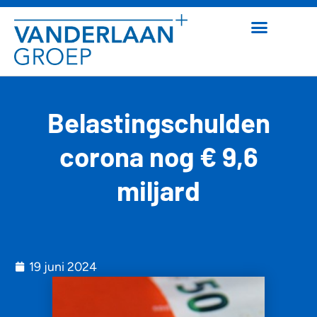
Belastingschulden
corona nog € 9,6
miljard
19 juni 2024