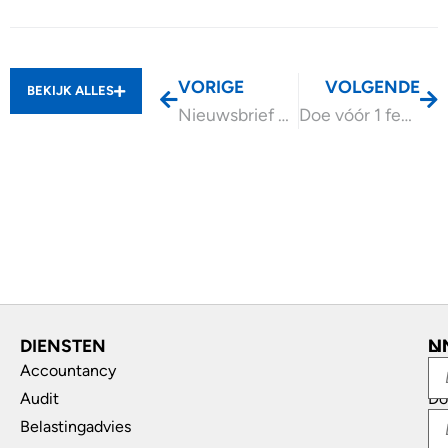
VORIGE
VOLGENDE
BEKIJK ALLES
Nieuwsbrief december 2024
Doe vóór 1 februari 2025 uw opgaaf UBD 2024
DIENSTEN
L
N
Accountancy
In
Audit
Do
Belastingadvies
Di