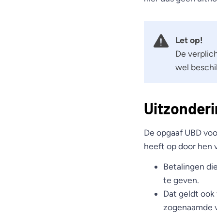
Let op!
De verplic
wel beschi
Uitzonder
De opgaaf UBD voor 
heeft op door hen 
Betalingen die
te geven.
Dat geldt ook 
zogenaamde vr