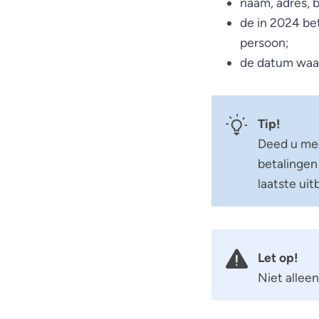
naam, adres, 
de in 2024 be
persoon;
de datum waar
Tip!
Deed u mee
betalingen
laatste uit
Let op!
Niet allee