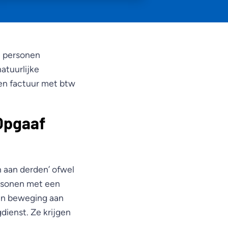
e personen
atuurlijke
een factuur met btw
Opgaaf
 aan derden’ ofwel
ersonen met een
gen beweging aan
ienst. Ze krijgen