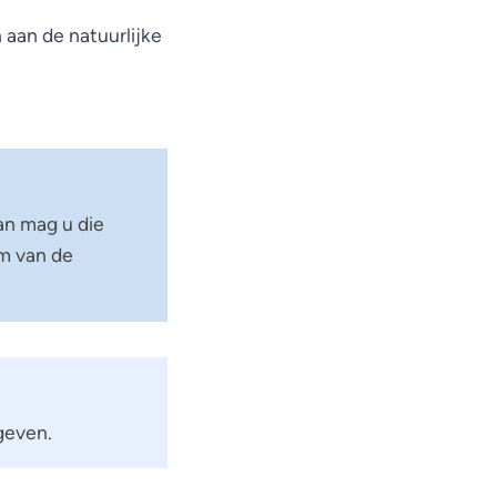
 aan de natuurlijke
an mag u die
um van de
geven.