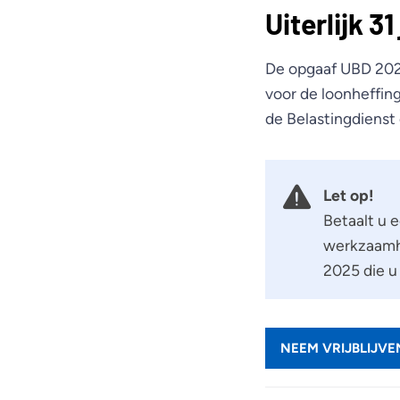
Uiterlijk 3
De opgaaf UBD 2024
voor de loonheffing
de Belastingdienst 
Let op!
Betaalt u 
werkzaamhe
2025 die u 
NEEM VRIJBLIJV