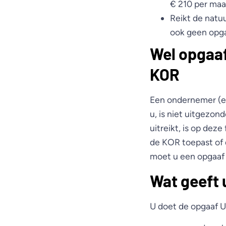
€ 210 per maan
Reikt de natu
ook geen opga
Wel opgaaf
KOR
Een ondernemer (ee
u, is niet uitgezo
uitreikt, is op dez
de KOR toepast of 
moet u een opgaaf
Wat geeft 
U doet de opgaaf UB