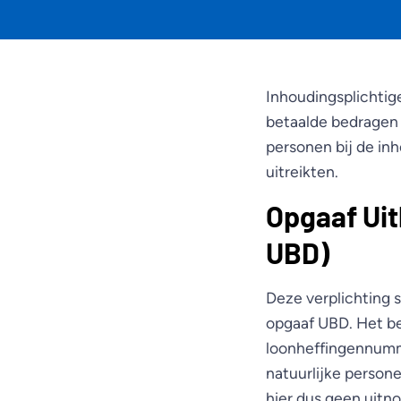
Inhoudingsplichtig
betaalde bedragen a
personen bij de in
uitreikten.
Opgaaf Uit
UBD)
Deze verplichting 
opgaaf UBD. Het be
loonheffingennumme
natuurlijke person
hier dus geen uitno