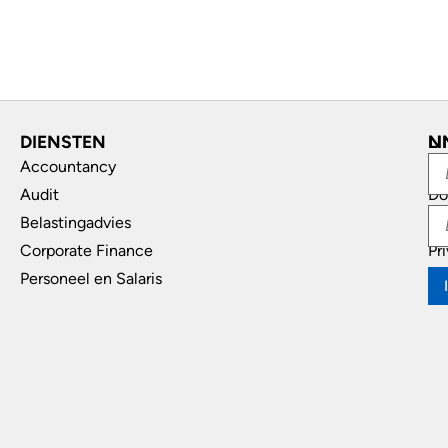
DIENSTEN
L
N
Accountancy
In
Audit
Do
Belastingadvies
Di
Corporate Finance
Pr
Personeel en Salaris