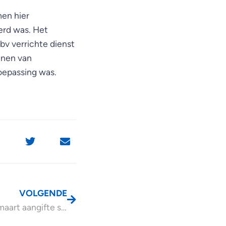
men hier
erd was. Het
bv verrichte dienst
enen van
oepassing was.
VOLGENDE
Doe vóór 1 maart aangifte schenkbelasting 2025