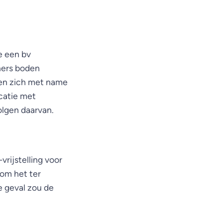
e een bv
ners boden
ten zich met name
ucatie met
lgen daarvan.
rijstelling voor
 om het ter
e geval zou de