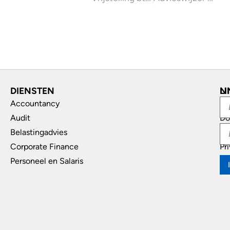
DIENSTEN
L
N
Accountancy
In
Audit
Do
Belastingadvies
Di
Corporate Finance
Pr
Personeel en Salaris