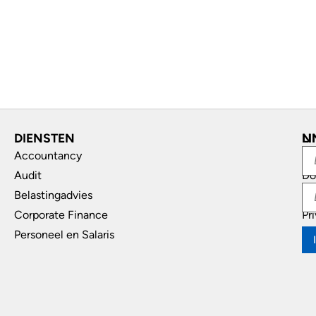
DIENSTEN
L
N
Accountancy
In
Audit
Do
Belastingadvies
Di
Corporate Finance
Pr
Personeel en Salaris