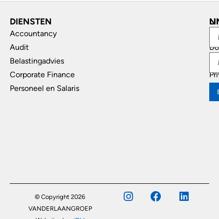
DIENSTEN
L
N
Accountancy
In
Audit
Do
Belastingadvies
Di
Corporate Finance
Pr
Personeel en Salaris
© Copyright 2026
VANDERLAANGROEP