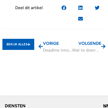
Deel dit artikel
VORIGE
VOLGENDE
BEKIJK ALLES
Deadline Innovatiekrediet en vroegfasefinanciering 1 december 2024
Wat te doen met opgenomen vakantiedagen tijdens ziekte of bij op non-actiefstelling?
DIENSTEN
L
N