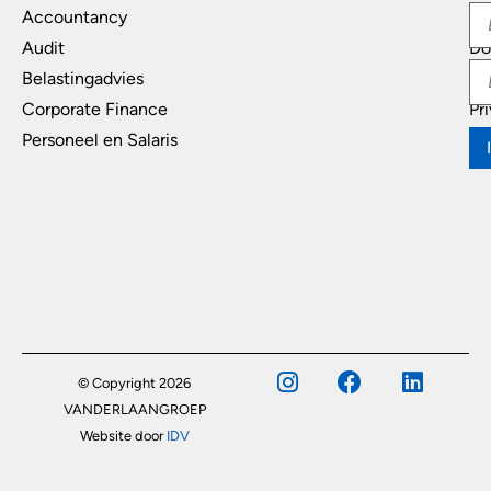
Accountancy
In
Audit
Do
Belastingadvies
Di
Corporate Finance
Pr
Personeel en Salaris
© Copyright 2026
VANDERLAANGROEP
Website door
IDV