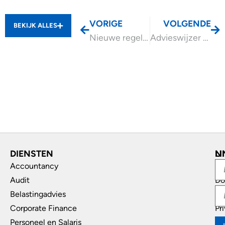
VORIGE
VOLGENDE
BEKIJK ALLES
Nieuwe regels voor incassodienstverleners vanaf 1 april 2024
Advieswijzer Personeel inlenen
DIENSTEN
L
N
Accountancy
In
Audit
Do
Belastingadvies
Di
Corporate Finance
Pr
Personeel en Salaris