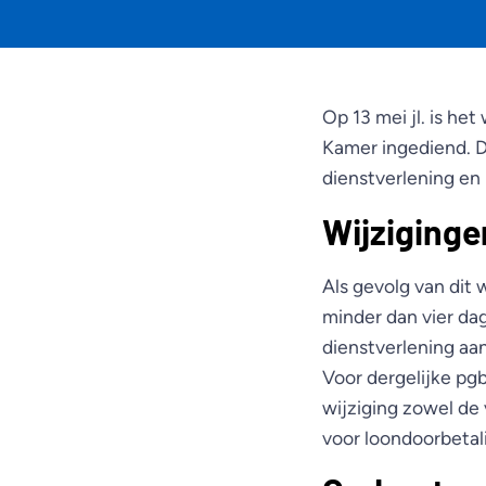
Op 13 mei jl. is he
Kamer ingediend. D
dienstverlening e
Wijziginge
Als gevolg van dit
minder dan vier da
dienstverlening aa
Voor dergelijke pg
wijziging zowel de
voor loondoorbetali