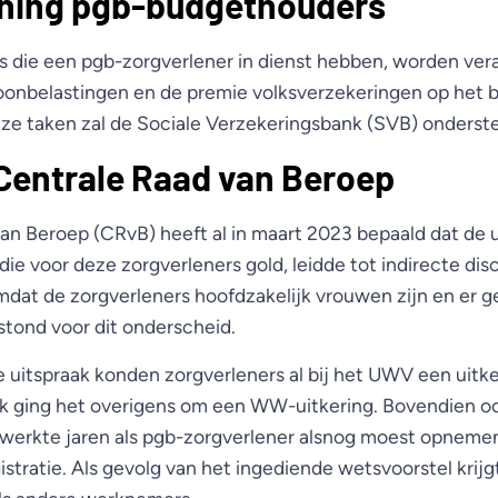
ning pgb-budgethouders
die een pgb-zorgverlener in dienst hebben, worden vera
oonbelastingen en de premie volksverzekeringen op het 
deze taken zal de Sociale Verzekeringsbank (SVB) onderst
Centrale Raad van Beroep
an Beroep (CRvB) heeft al in maart 2023 bepaald dat de 
die voor deze zorgverleners gold, leidde tot indirecte dis
omdat de zorgverleners hoofdzakelijk vrouwen zijn en er 
stond voor dit onderscheid.
e uitspraak konden zorgverleners al bij het UWV een uitke
ak ging het overigens om een WW-uitkering. Bovendien 
erkte jaren als pgb-zorgverlener alsnog moest opnemen
stratie. Als gevolg van het ingediende wetsvoorstel krij