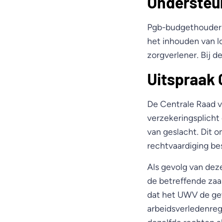
Ondersteu
Pgb-budgethouders 
het inhouden van l
zorgverlener. Bij 
Uitspraak 
De Centrale Raad v
verzekeringsplicht 
van geslacht. Dit 
rechtvaardiging be
Als gevolg van dez
de betreffende za
dat het UWV de gew
arbeidsverledenregi