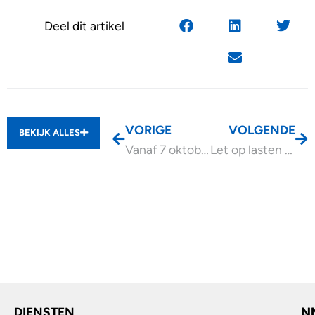
Deel dit artikel
VORIGE
VOLGENDE
BEKIJK ALLES
Vanaf 7 oktober SDE++ weer aan te vragen
Let op lasten VvE bij vrijstelling overdrachtsbelasting
DIENSTEN
L
N