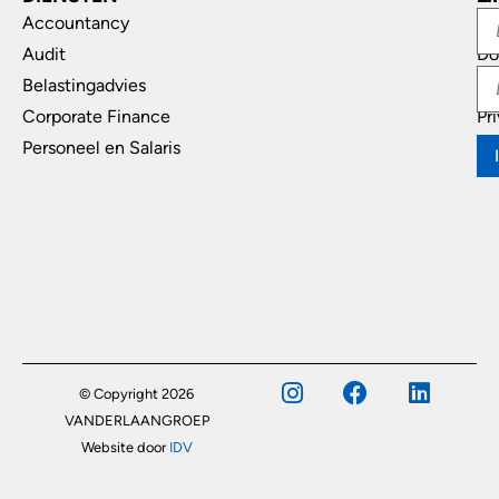
Accountancy
In
Audit
Do
Belastingadvies
Di
Corporate Finance
Pr
Personeel en Salaris
© Copyright 2026
VANDERLAANGROEP
Website door
IDV