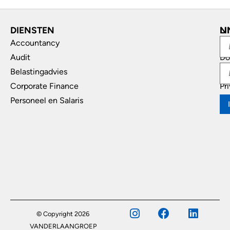
DIENSTEN
L
N
Accountancy
In
Audit
Do
Belastingadvies
Di
Corporate Finance
Pr
Personeel en Salaris
© Copyright 2026
VANDERLAANGROEP