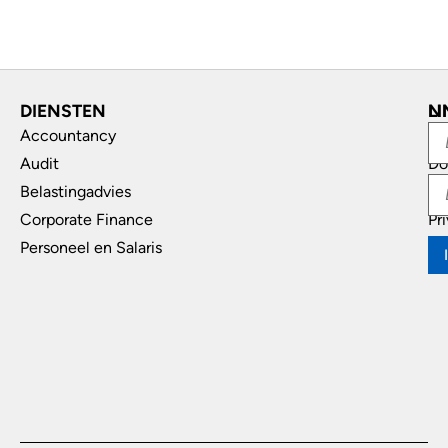
DIENSTEN
L
N
Accountancy
In
Audit
Do
Belastingadvies
Di
Corporate Finance
Pr
Personeel en Salaris