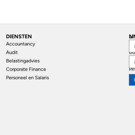
DIENSTEN
L
N
Accountancy
In
Audit
Do
Belastingadvies
Di
Corporate Finance
Pr
Personeel en Salaris