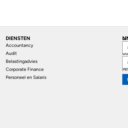
DIENSTEN
L
N
Accountancy
In
Audit
Do
Belastingadvies
Di
Corporate Finance
Pr
Personeel en Salaris