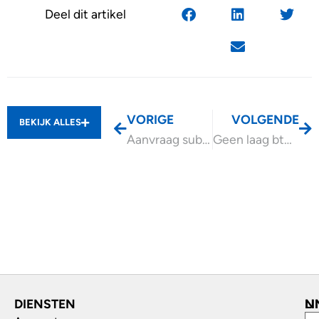
Deel dit artikel
VORIGE
VOLGENDE
BEKIJK ALLES
Aanvraag subsidie praktijkleren weer mogelijk
Geen laag btw-tarief hammam- en rassoulrituelen in sauna
DIENSTEN
L
N