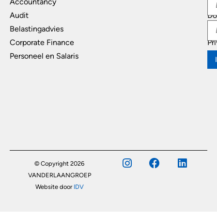
Accountancy
In
Audit
Do
Belastingadvies
Di
Corporate Finance
Pr
Personeel en Salaris
© Copyright 2026
VANDERLAANGROEP
Website door
IDV