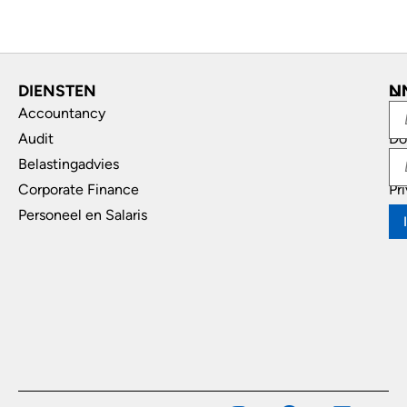
DIENSTEN
L
N
Accountancy
In
Audit
Do
Belastingadvies
Di
Corporate Finance
Pr
Personeel en Salaris