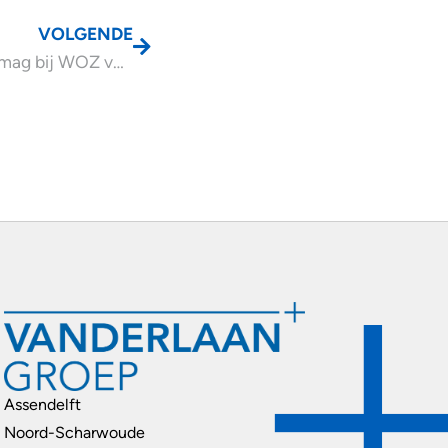
VOLGENDE
Gemeente mag bij WOZ vergelijkbare woningen wijzigen
Assendelft
Noord-Scharwoude