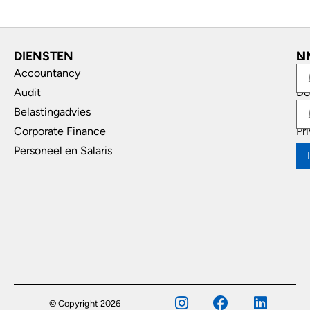
DIENSTEN
L
N
Accountancy
In
Audit
Do
Belastingadvies
Di
Corporate Finance
Pr
Personeel en Salaris
© Copyright 2026