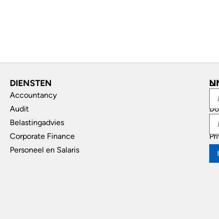
DIENSTEN
L
N
Accountancy
In
Audit
Do
Belastingadvies
Di
Corporate Finance
Pr
Personeel en Salaris