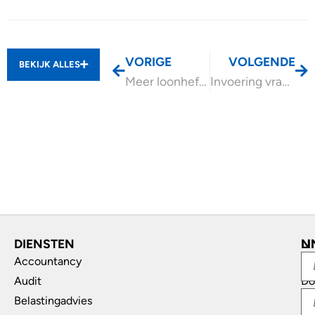
VORIGE
VOLGENDE
BEKIJK ALLES
Meer loonheffing inhouden op verzoek werknemer
Invoering vrachtwagenheffing ligt op koers
DIENSTEN
L
N
Accountancy
In
Audit
Do
Belastingadvies
Di