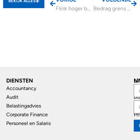
BEKIJK ALLES
Flink hoger budget en wijzigingen EIA 2025
Bedrag grens startersvrijstelling overdrachtsbelasting 2025 en 2026
DIENSTEN
L
N
Accountancy
In
Audit
Do
Belastingadvies
Di
Corporate Finance
Pr
Personeel en Salaris