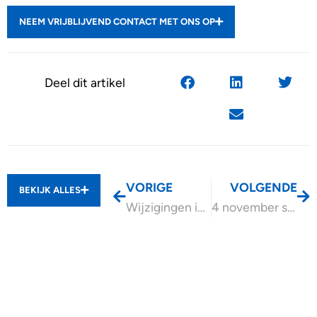
NEEM VRIJBLIJVEND CONTACT MET ONS OP
Deel dit artikel
VORIGE
VOLGENDE
BEKIJK ALLES
Wijzigingen in gecombineerde opgave uiterlijk 1 of 15 oktober 2025
4 november start subsidie vermindering vrachtwagenkilometers