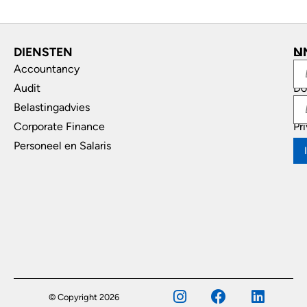
DIENSTEN
L
N
Accountancy
In
Audit
Do
Belastingadvies
Di
Corporate Finance
Pr
Personeel en Salaris
© Copyright 2026