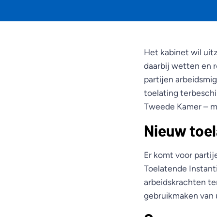
Het kabinet wil ui
daarbij wetten en r
partijen arbeidsmi
toelating terbesch
Tweede Kamer – mo
Nieuw toel
Er komt voor partij
Toelatende Instanti
arbeidskrachten ter
gebruikmaken van u