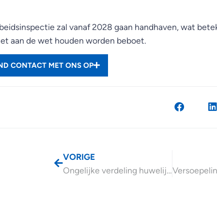
eidsinspectie zal vanaf 2028 gaan handhaven, wat betek
 niet aan de wet houden worden beboet.
END CONTACT MET ONS OP
VORIGE
Ongelijke verdeling huwelijksgoederengemeenschap en verrekenbeding wordt aangepakt