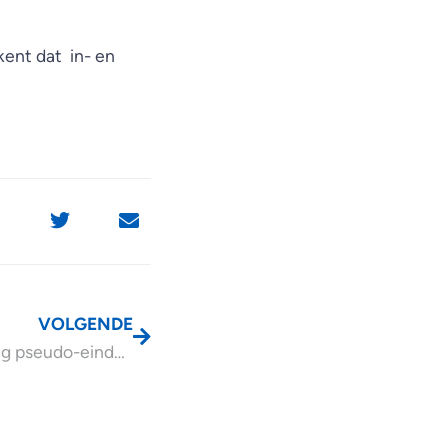
ent dat in- en
VOLGENDE
Versoepeling pseudo-eindheffing RVU verlengd tot en met 2028