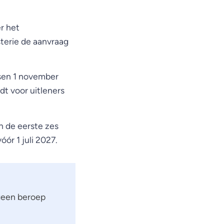
r het
sterie de aanvraag
ssen 1 november
dt voor uitleners
n de eerste zes
ór 1 juli 2027.
 geen beroep