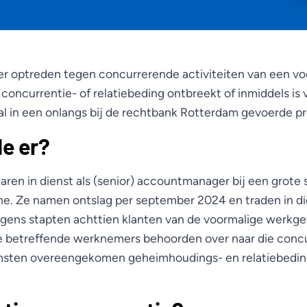
er optreden tegen concurrerende activiteiten van een v
concurrentie- of relatiebeding ontbreekt of inmiddels is
al in een onlangs bij de rechtbank Rotterdam gevoerde p
e er?
ren in dienst als (senior) accountmanager bij een grote s
e. Ze namen ontslag per september 2024 en traden in die
gens stapten achttien klanten van de voormalige werkgev
de betreffende werknemers behoorden over naar die concu
sten overeengekomen geheimhoudings- en relatiebedin