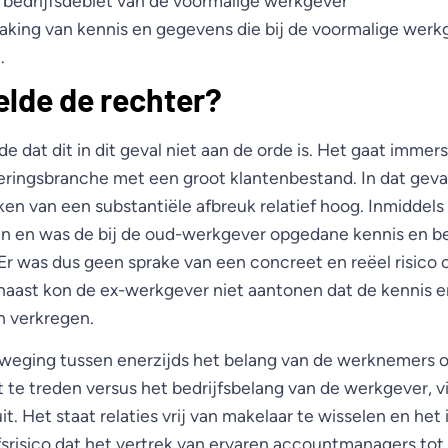
bedrijfsdebiet van de voormalige werkgever
king van kennis en gegevens die bij de voormalige werkg
.
lde de rechter?
e dat dit in dit geval niet aan de orde is. Het gaat imme
keringsbranche met een groot klantenbestand. In dat geval
en van een substantiële afbreuk relatief hoog. Inmiddels
 en was de bij de oud-werkgever opgedane kennis en bed
 Er was dus geen sprake van een concreet en reëel risico
naast kon de ex-werkgever niet aantonen dat de kennis 
n verkregen.
weging tussen enerzijds het belang van de werknemers o
 te treden versus het bedrijfsbelang van de werkgever, vi
t. Het staat relaties vrij van makelaar te wisselen en het 
fsrisico dat het vertrek van ervaren accountmanagers tot