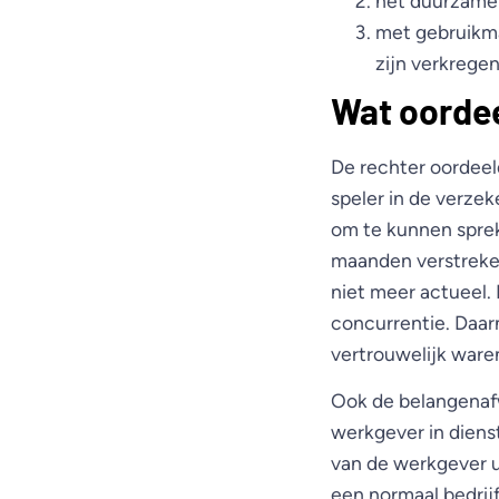
het duurzame 
met gebruikma
zijn verkregen
Wat oordee
De rechter oordeeld
speler in de verze
om te kunnen sprek
maanden verstreken
niet meer actueel.
concurrentie. Daar
vertrouwelijk ware
Ook de belangenaf
werkgever in dienst
van de werkgever ui
een normaal bedrij