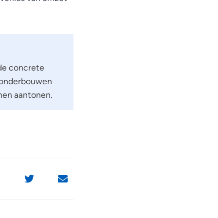
 de concrete
d onderbouwen
nnen aantonen.