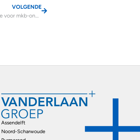
VOLGENDE
DHI-subsidie voor mkb-ondernemingen
Assendelft
Noord-Scharwoude