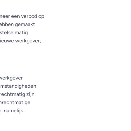
 meer een verbod op
 hebben gemaakt
stelselmatig
nieuwe werkgever,
 werkgever
 omstandigheden
rechtmatig zijn.
onrechtmatige
, namelijk: