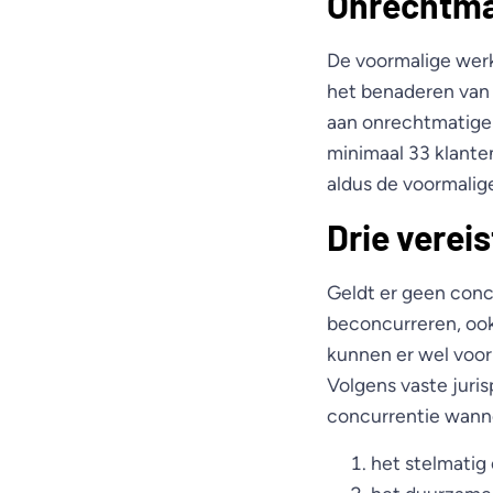
Onrechtma
De voormalige werk
het benaderen van
aan onrechtmatige 
minimaal 33 klant
aldus de voormalig
Drie verei
Geldt er geen conc
beconcurreren, oo
kunnen er wel voor
Volgens vaste juri
concurrentie wanne
het stelmatig