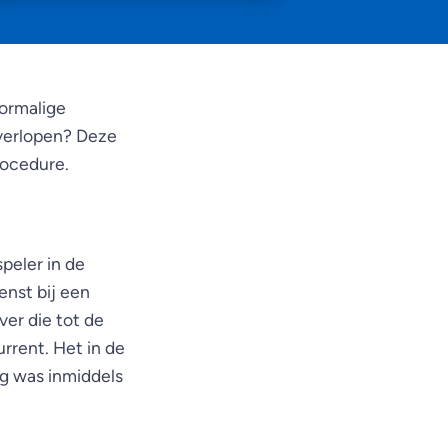
oormalige
 verlopen? Deze
rocedure.
peler in de
nst bij een
er die tot de
rrent. Het in de
g was inmiddels