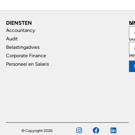
DIENSTEN
L
N
Accountancy
In
Audit
Do
Belastingadvies
Di
Corporate Finance
Pr
Personeel en Salaris
© Copyright 2026