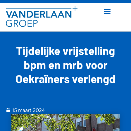
Tijdelijke vrijstelling
bpm en mrb voor
Oekraïners verlengd
15 maart 2024