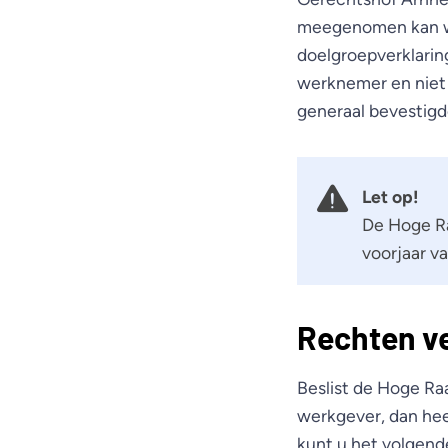
meegenomen kan wo
doelgroepverklaring
werknemer en niet
generaal bevestigde
Let op!
De Hoge Ra
voorjaar v
Rechten ve
Beslist de Hoge Ra
werkgever, dan heef
kunt u het volgend