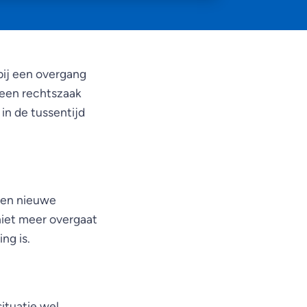
bij een overgang
 een rechtszaak
in de tussentijd
een nieuwe
niet meer overgaat
ng is.
ituatie wel