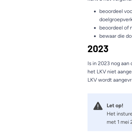
beoordeel vo
doelgroepverk
beoordeel of 
bewaar die doe
2023
Is in 2023 nog aan
het LKV niet aange
LKV wordt aangevr
Let op!
Het instur
met 1 mei 