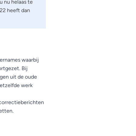
u nu helaas te
022 heeft dan
vernames waarbij
tgezet. Bij
gen uit de oude
etzelfde werk
n correctieberichten
etten.