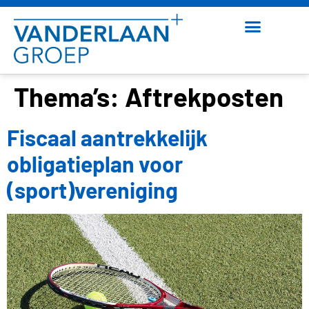
Thema’s:
Aftrekposten
Fiscaal aantrekkelijk
obligatieplan voor
(sport)vereniging