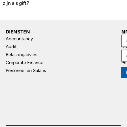
zijn als gift?
DIENSTEN
L
N
Accountancy
In
Audit
Do
Belastingadvies
Di
Corporate Finance
Pr
Personeel en Salaris