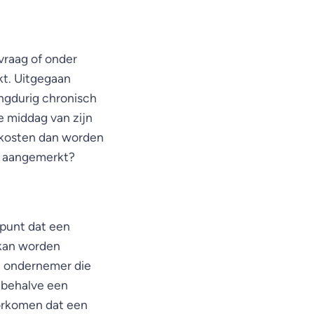
vraag of onder
kt. Uitgegaan
angdurig chronisch
de middag van zijn
iskosten dan worden
en aangemerkt?
dpunt dat een
 kan worden
de ondernemer die
t behalve een
oorkomen dat een