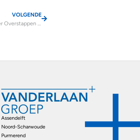
VOLGENDE
Advieswijzer Overstappen naar een bv
Assendelft
Noord-Scharwoude
Purmerend