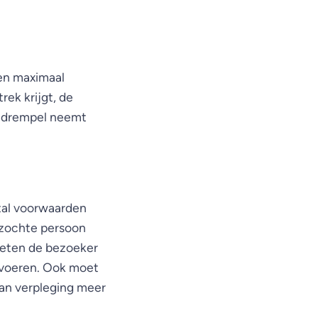
gen maximaal
rek krijgt, de
e drempel neemt
tal voorwaarden
ezochte persoon
oeten de bezoeker
 voeren. Ook moet
van verpleging meer