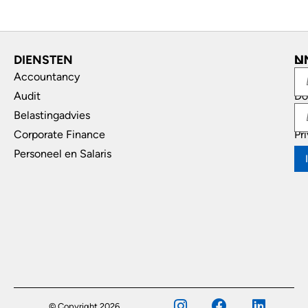
DIENSTEN
L
N
Accountancy
In
Audit
Do
Belastingadvies
Di
Corporate Finance
Pr
Personeel en Salaris
© Copyright 2026