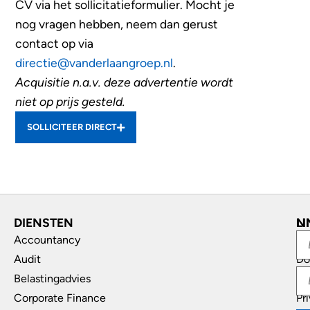
CV via het sollicitatieformulier.
Mocht je
nog vragen hebben, neem dan gerust
contact op via
directie@vanderlaangroep.nl
.
Acquisitie n.a.v. deze advertentie wordt
niet op prijs gesteld.
SOLLICITEER DIRECT
DIENSTEN
L
N
Accountancy
In
Audit
Do
Belastingadvies
Di
Corporate Finance
Pr