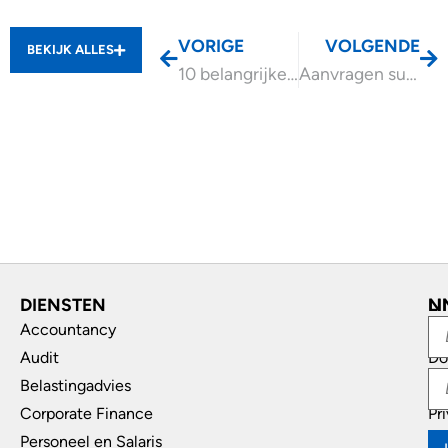
VORIGE
VOLGENDE
BEKIJK ALLES
10 belangrijke Eindejaarstips
Aanvragen subsidie praktijkleren derde leerweg tot 28 november 2025
DIENSTEN
L
N
Accountancy
In
Audit
Do
Belastingadvies
Di
Corporate Finance
Pr
Personeel en Salaris