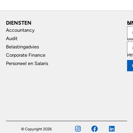
DIENSTEN
L
N
Accountancy
In
Audit
Do
Belastingadvies
Di
Corporate Finance
Pr
Personeel en Salaris
© Copyright 2026