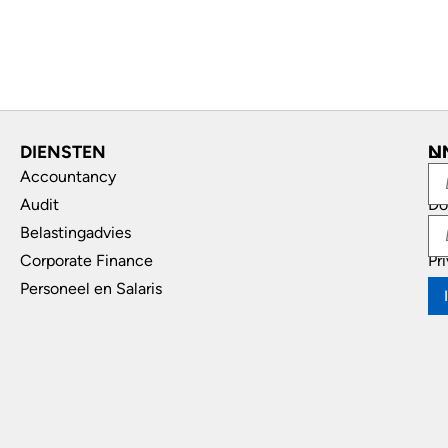
DIENSTEN
L
N
Accountancy
In
Audit
Do
Belastingadvies
Di
Corporate Finance
Pr
Personeel en Salaris