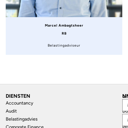
Marcel Ambagtsheer
RB
Belastingadviseur
DIENSTEN
L
N
Accountancy
In
Audit
Do
Belastingadvies
Di
Corporate Finance
Pr