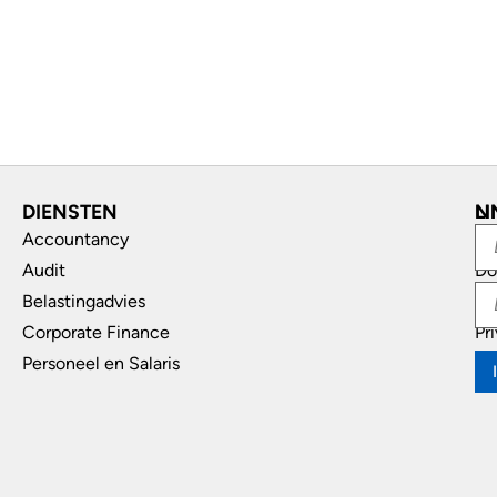
DIENSTEN
L
N
Accountancy
In
Audit
Do
Belastingadvies
Di
Corporate Finance
Pr
Personeel en Salaris