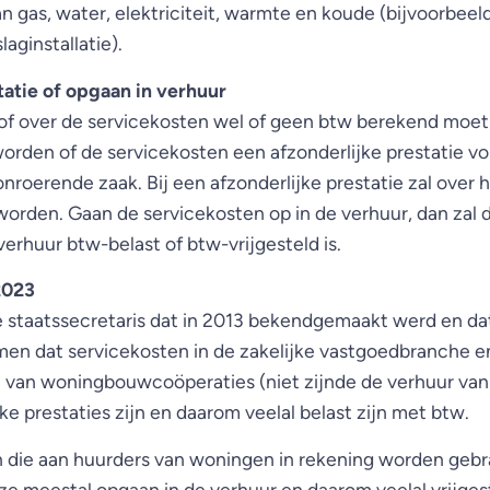
an gas, water, elektriciteit, warmte en koude (bijvoorbee
ginstallatie).
tatie of opgaan in verhuur
of over de servicekosten wel of geen btw berekend moe
worden of de servicekosten een afzonderlijke prestatie v
onroerende zaak. Bij een afzonderlijke prestatie zal over
rden. Gaan de servicekosten op in de verhuur, dan zal
verhuur btw-belast of btw-vrijgesteld is.
2023
de staatssecretaris dat in 2013 bekendgemaakt werd en da
n dat servicekosten in de zakelijke vastgoedbranche e
n van woningbouwcoöperaties (niet zijnde de verhuur va
ke prestaties zijn en daarom veelal belast zijn met btw.
 die aan huurders van woningen in rekening worden gebr
 meestal opgaan in de verhuur en daarom veelal vrijgest