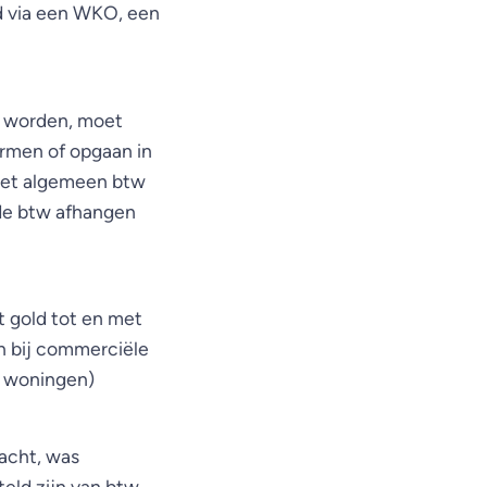
ld via een WKO, een
t worden, moet
ormen of opgaan in
 het algemeen btw
 de btw afhangen
t gold tot en met
n bij commerciële
n woningen)
acht, was
eld zijn van btw.