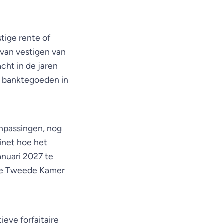
tige rente of
r van vestigen van
acht in de jaren
n banktegoeden in
anpassingen, nog
inet hoe het
nuari 2027 te
n de Tweede Kamer
ieve forfaitaire