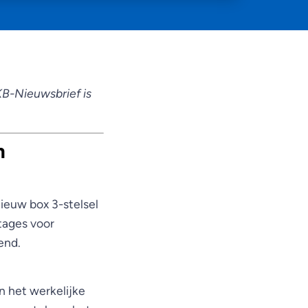
KB-Nieuwsbrief is
n
nieuw box 3-stelsel
tages voor
end.
n het werkelijke