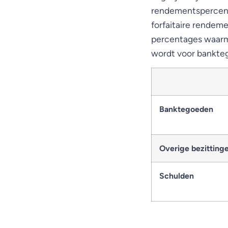
rendementspercenta
forfaitaire rendem
percentages waarm
wordt voor bankteg
Banktegoeden
Overige bezitting
Schulden