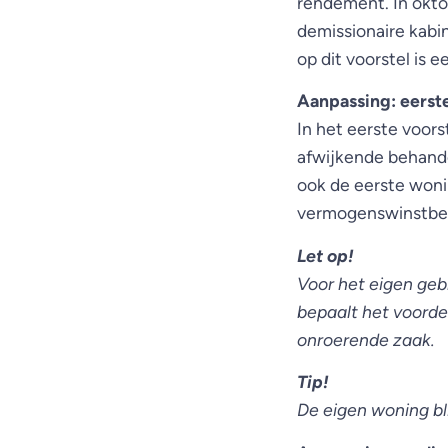
rendement. In okto
demissionaire kabin
op dit voorstel is 
Aanpassing: eerst
In het eerste voors
afwijkende behande
ook de eerste wonin
vermogenswinstbela
Let op!
Voor het eigen geb
bepaalt het voorde
onroerende zaak.
Tip!
De eigen woning blij