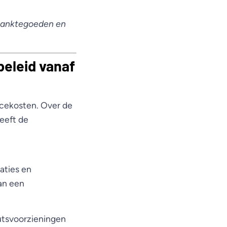
 banktegoeden en
beleid vanaf
icekosten. Over de
eeft de
aties en
van een
utsvoorzieningen