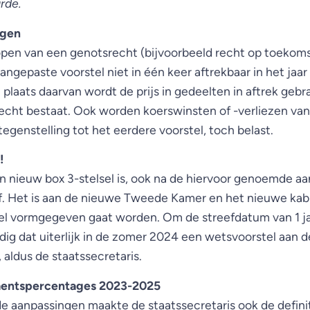
rde.
ngen
kopen van een genotsrecht (bijvoorbeeld recht op toekoms
 aangepaste voorstel niet in één keer aftrekbaar in het jaa
 plaats daarvan wordt de prijs in gedeelten in aftrek gebr
echt bestaat. Ook worden koerswinsten of -verliezen va
tegenstelling tot het eerdere voorstel, toch belast.
!
en nieuw box 3-stelsel is, ook na de hiervoor genoemde a
ief. Het is aan de nieuwe Tweede Kamer en het nieuwe kab
el vormgegeven gaat worden. Om de streefdatum van 1 ja
nodig dat uiterlijk in de zomer 2024 een wetsvoorstel aa
aldus de staatssecretaris.
ementspercentages 2023-2025
de aanpassingen maakte de staatssecretaris ook de definit