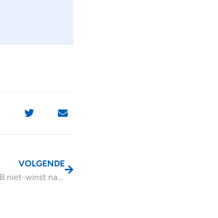
VOLGENDE
Aanslagen IB niet-winst naar keuze alleen nog digitaal