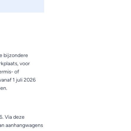
de bijzondere
rkplaats, voor
ermis- of
anaf 1 juli 2026
den.
6. Via deze
 dan aanhangwagens