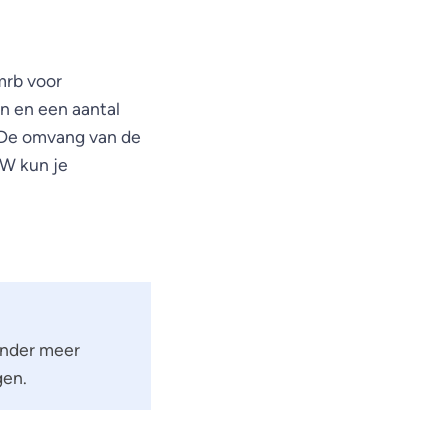
mrb voor
n en een aantal
 De omvang van de
DW kun je
onder meer
gen.