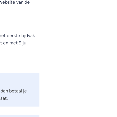
 website van de
het eerste tijdvak
t en met 9 juli
 dan betaal je
aat.