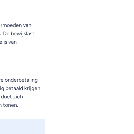
vermoeden van
. De bewijslast
 is van
ve onderbetaling
g betaald krijgen
 doet zich
n tonen.