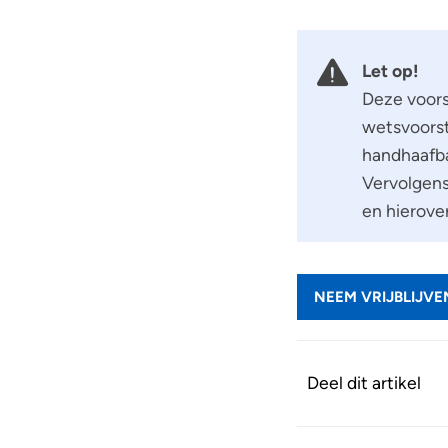
Let op!
Deze voors
wetsvoorst
handhaafba
Vervolgen
en hierove
NEEM VRIJBLIJV
Deel dit artikel