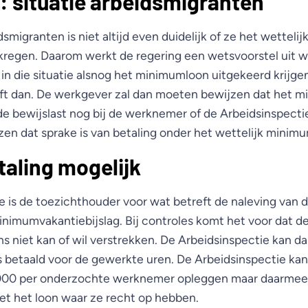
: situatie arbeidsmigranten
smigranten is niet altijd even duidelijk of ze het wettel
kregen. Daarom werkt de regering een wetsvoorstel uit 
in die situatie alsnog het minimumloon uitgekeerd krijge
ift dan. De werkgever zal dan moeten bewijzen dat het m
 de bewijslast nog bij de werknemer of de Arbeidsinspecti
n dat sprake is van betaling onder het wettelijk minim
aling mogelijk
e is de toezichthouder voor wat betreft de naleving van 
imumvakantiebijslag. Bij controles komt het voor dat d
 niet kan of wil verstrekken. De Arbeidsinspectie kan da
 betaald voor de gewerkte uren. De Arbeidsinspectie ka
000 per onderzochte werknemer opleggen maar daarmee
t het loon waar ze recht op hebben.