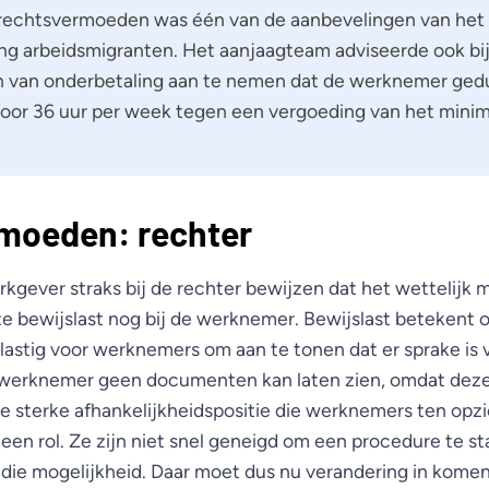
echtsvermoeden was één van de aanbevelingen van het
g arbeidsmigranten. Het aanjaagteam adviseerde ook bi
 van onderbetaling aan te nemen dat de werknemer ged
or 36 uur per week tegen een vergoeding van het mini
moeden: rechter
kgever straks bij de rechter bewijzen dat het wettelijk 
ze bewijslast nog bij de werknemer. Bewijslast betekent 
s lastig voor werknemers om aan te tonen dat er sprake is 
werknemer geen documenten kan laten zien, omdat deze
e sterke afhankelijkheidspositie die werknemers ten opz
n rol. Ze zijn niet snel geneigd om een procedure te sta
ie mogelijkheid. Daar moet dus nu verandering in komen