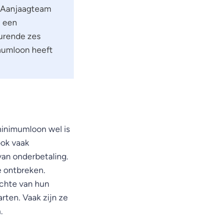
 Aanjaagteam
j een
urende zes
mumloon heeft
minimumloon wel is
ook vaak
van onderbetaling.
 ontbreken.
ichte van hun
rten. Vaak zijn ze
.