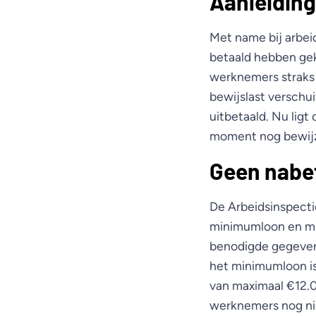
Aanleiding
Met name bij arbeid
betaald hebben ge
werknemers straks 
bewijslast verschu
uitbetaald. Nu ligt
moment nog bewijze
Geen nabet
De Arbeidsinspecti
minimumloon en min
benodigde gegevens
het minimumloon is
van maximaal €12.
werknemers nog nie