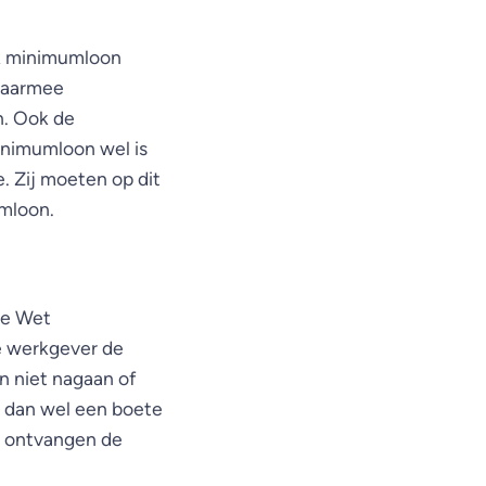
ijk minimumloon
waarmee
n. Ook de
inimumloon wel is
e. Zij moeten op dit
umloon.
de Wet
e werkgever de
n niet nagaan of
n dan wel een boete
 ontvangen de