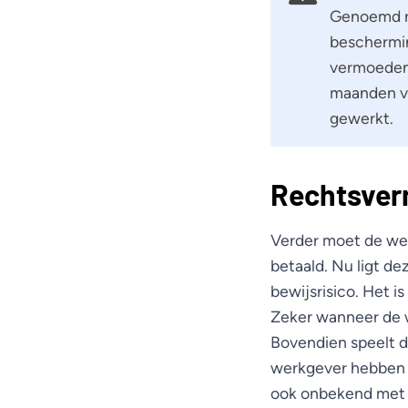
Genoemd r
beschermin
vermoeden
maanden vo
gewerkt.
Rechtsver
Verder moet de wer
betaald. Nu ligt de
bewijsrisico. Het i
Zeker wanneer de 
Bovendien speelt d
werkgever hebben ee
ook onbekend met d