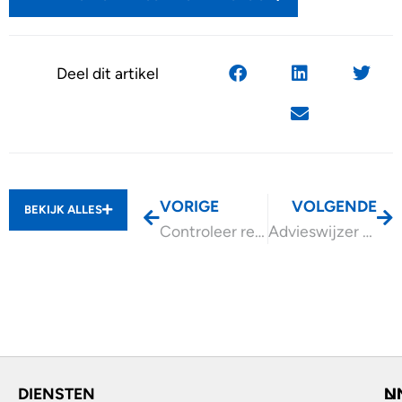
Deel dit artikel
VORIGE
VOLGENDE
BEKIJK ALLES
Controleer recht op LKV 2025 bij overgang van een onderneming
Advieswijzer Scholing en Personeel
DIENSTEN
L
N