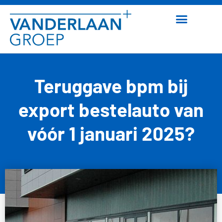
Teruggave bpm bij
export bestelauto van
vóór 1 januari 2025?
30 juni 2026