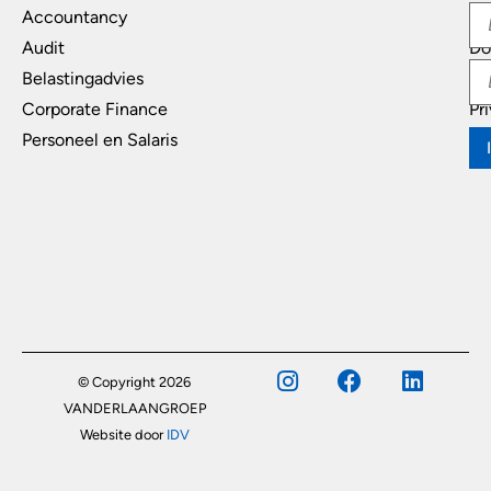
Accountancy
In
Audit
Do
Belastingadvies
Di
Corporate Finance
Pr
Personeel en Salaris
© Copyright 2026
VANDERLAANGROEP
Website door
IDV