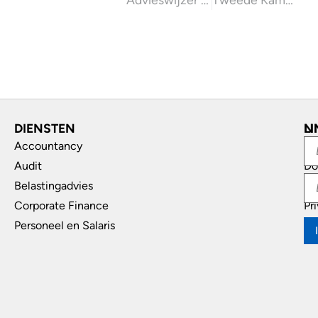
DIENSTEN
L
N
Accountancy
In
Audit
Do
Belastingadvies
Di
Corporate Finance
Pr
Personeel en Salaris