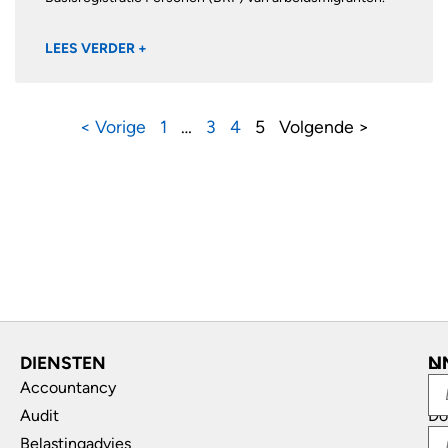
LEES VERDER +
< Vorige
1
…
3
4
5
Volgende >
DIENSTEN
L
N
Accountancy
In
Audit
Do
Belastingadvies
Di