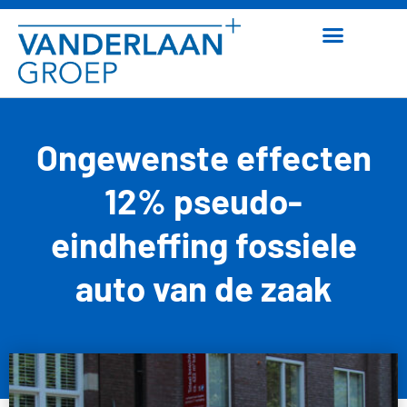
Ongewenste effecten
12% pseudo-
eindheffing fossiele
auto van de zaak
10 april 2026