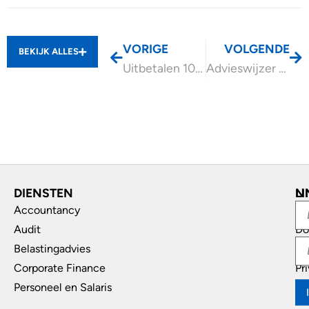
VORIGE
VOLGENDE
BEKIJK ALLES
Uitbetalen 10% pensioen ineens pas vanaf 1 januari 2029
Advieswijzer Echtscheiding en uw bedrijf
DIENSTEN
L
N
Accountancy
In
Audit
Do
Belastingadvies
Di
Corporate Finance
Pr
Personeel en Salaris