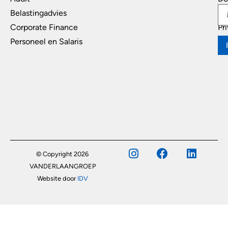
Belastingadvies
Di
Corporate Finance
Pr
Personeel en Salaris
© Copyright 2026
VANDERLAANGROEP
Website door
IDV