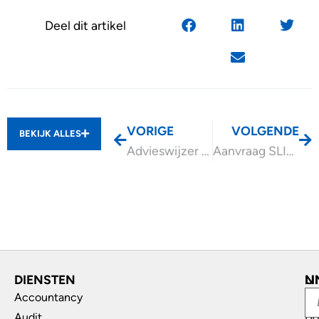
Deel dit artikel
VORIGE
VOLGENDE
BEKIJK ALLES
Advieswijzer Echtscheiding en uw bedrijf
Aanvraag SLIM eerste tijdvak uiterlijk 4 mei 2026
DIENSTEN
L
N
Accountancy
In
Audit
Do